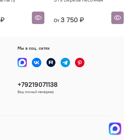
 ₽
3 750 ₽
От
От
Мы в соц. сетях
+79219071138
Ваш личный менеджер