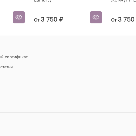
3 750 ₽
3 750
От
От
й сертификат
статьи