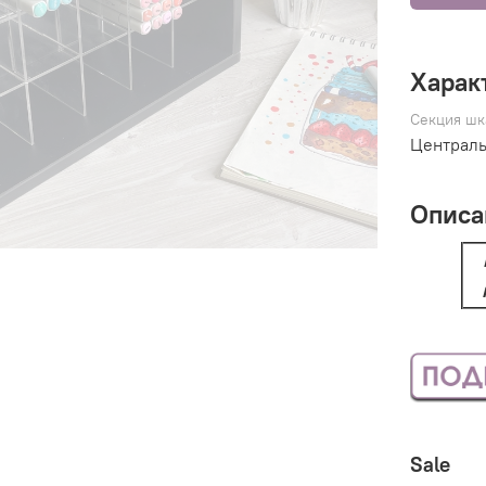
Харак
Секция шк
Централь
Описа
Sale