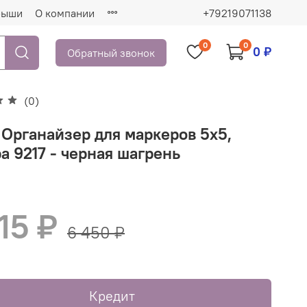
рыши
О компании
+79219071138
0
0
0 ₽
Обратный звонок
(0)
 Органайзер для маркеров 5х5,
а 9217 - черная шагрень
15 ₽
6 450 ₽
Кредит