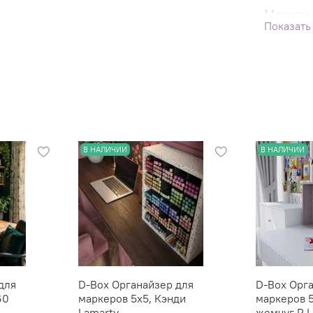
Модули 
Показать
фанеры.
незначи
С разде
В НАЛИЧИИ
В НАЛИЧИИ
для
D-Box Органайзер для
D-Box Орг
60
маркеров 5х5, Кэнди
маркеров 
Lamarty
жемчуг P L