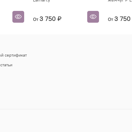
3 750 ₽
3 750
От
От
й сертификат
статьи