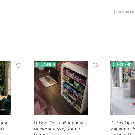
Посмотр
Показать
при нал
как цве
можно
В НАЛИЧИИ
В НАЛИЧИИ
для
D-Box Органайзер для
D-Box Орг
60
маркеров 5х5, Кэнди
маркеров 
Lamarty
жемчуг P L