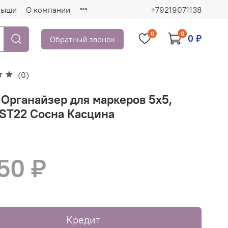
рыши
О компании
+79219071138
0
0
0 ₽
Обратный звонок
(0)
 Органайзер для маркеров 5х5,
 ST22 Сосна Касцина
50 ₽
Кредит