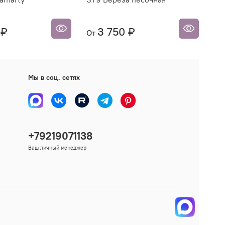
 ₽
3 750 ₽
От
От
Мы в соц. сетях
+79219071138
Ваш личный менеджер