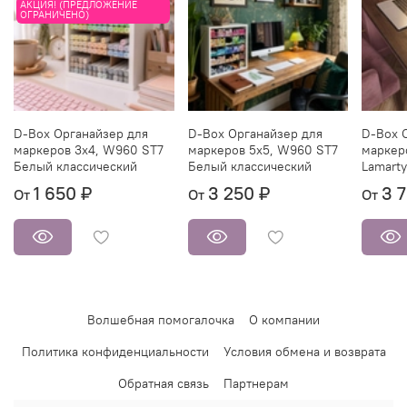
АКЦИЯ! (ПРЕДЛОЖЕНИЕ
ОГРАНИЧЕНО)
D-Box Органайзер для
D-Box Органайзер для
D-Box 
маркеров 3х4, W960 ST7
маркеров 5х5, W960 ST7
маркер
Белый классический
Белый классический
Lamarty
1 650 ₽
3 250 ₽
3 
От
От
От
Волшебная помогалочка
О компании
Политика конфиденциальности
Условия обмена и возврата
Обратная связь
Партнерам