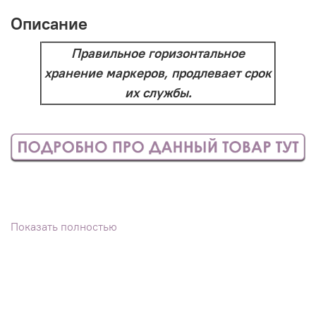
Описание
Правильное горизонтальное
хранение маркеров, продлевает срок
их службы.
Показать полностью
Посмотреть образец данного материала цвета
и, при наличии, разные изделия из него, чтобы
понять, как цвет ведет себя при разном
освещении, можно
тут
.