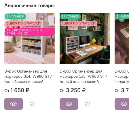
Аналогичные товары
В НАЛИЧИИ
В НАЛИЧИИ
В НАЛИ
ВЫБОР ПОКУПАТЕЛЕЙ!
ВЫБОР ПОКУПАТЕЛЕЙ!
АКЦИЯ! (ПРЕДЛОЖЕНИЕ
ОГРАНИЧЕНО)
D-Box Органайзер для
D-Box Органайзер для
D-Box 
маркеров 3х4, W960 ST7
маркеров 5х5, W960 ST7
маркер
Белый классический
Белый классический
Lamarty
1 650 ₽
3 250 ₽
3 
От
От
От