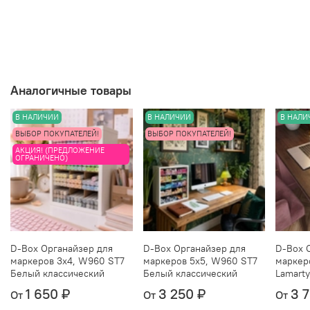
и, при наличии, разные изделия из него, чтобы
понять, как цвет ведет себя при разном
освещении, можно
тут
.
Аналогичные товары
В НАЛИЧИИ
В НАЛИЧИИ
В НАЛИ
ВЫБОР ПОКУПАТЕЛЕЙ!
ВЫБОР ПОКУПАТЕЛЕЙ!
АКЦИЯ! (ПРЕДЛОЖЕНИЕ
ОГРАНИЧЕНО)
D-Box Органайзер для
D-Box Органайзер для
D-Box 
маркеров 3х4, W960 ST7
маркеров 5х5, W960 ST7
маркер
Белый классический
Белый классический
Lamarty
1 650 ₽
3 250 ₽
3 
От
От
От