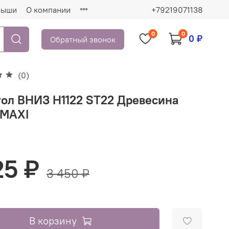
рыши
О компании
+79219071138
0
0
0 ₽
Обратный звонок
(0)
тол ВНИЗ H1122 ST22 Древесина
 MAXI
25 ₽
3 450 ₽
В корзину