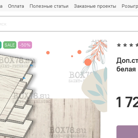
а
Оплата
Полезные статьи
Заказные проекты
Розыг
И
SALE
-50%
Доп.с
белая
1 7