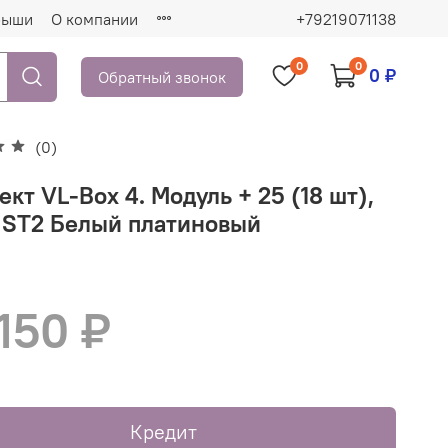
рыши
О компании
+79219071138
0
0
0 ₽
Обратный звонок
(0)
кт VL-Box 4. Модуль + 25 (18 шт),
ST2 Белый платиновый
150 ₽
Кредит