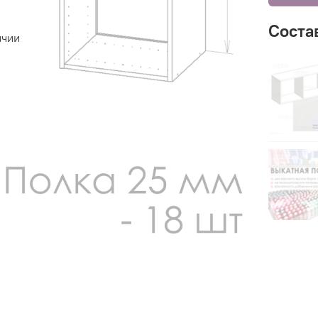
Соста
ичии