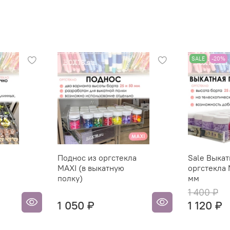
SALE
-20%
Поднос из оргстекла
Sale Выкат
MAXI (в выкатную
оргстекла 
полку)
мм
1 400 ₽
1 050 ₽
1 120 ₽