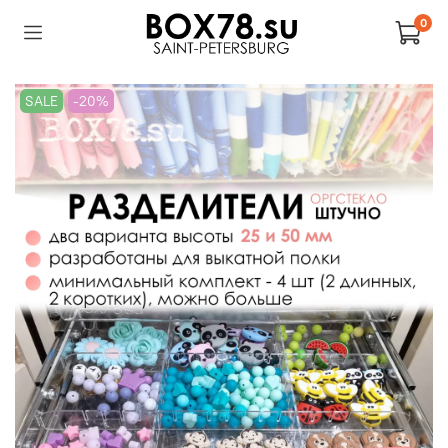
0
SALE
-20%