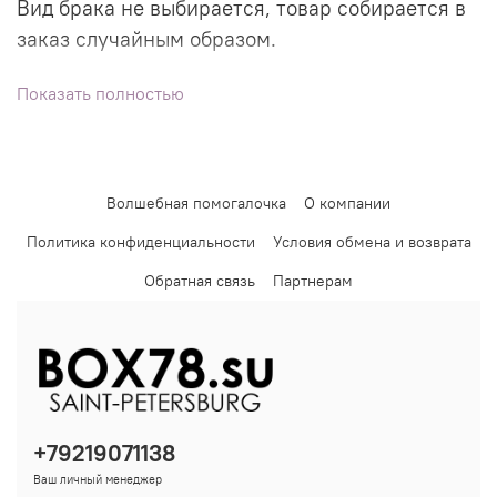
Вид брака не выбирается, товар собирается в
заказ случайным образом.
Брак на безопасность, прочность и ходовые
Показать полностью
характеристики не влияет. На визуал -
незначительно.
Подробно про разделители
тут
.
Волшебная помогалочка
О компании
Политика конфиденциальности
Условия обмена и возврата
Обратная связь
Партнерам
+79219071138
Ваш личный менеджер