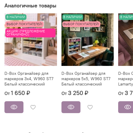
Аналогичные товары
В НАЛИЧИИ
В НАЛИЧИИ
В НАЛИ
ВЫБОР ПОКУПАТЕЛЕЙ!
ВЫБОР ПОКУПАТЕЛЕЙ!
АКЦИЯ! (ПРЕДЛОЖЕНИЕ
ОГРАНИЧЕНО)
D-Box Органайзер для
D-Box Органайзер для
D-Box 
маркеров 3х4, W960 ST7
маркеров 5х5, W960 ST7
маркер
Белый классический
Белый классический
Lamarty
1 650 ₽
3 250 ₽
3 
От
От
От