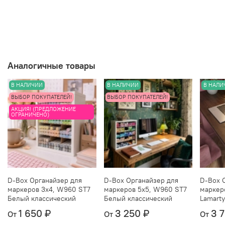
и, при наличии, разные изделия из него, чтобы
понять, как цвет ведет себя при разном
освещении, можно
тут
.
Аналогичные товары
В НАЛИЧИИ
В НАЛИЧИИ
В НАЛИ
ВЫБОР ПОКУПАТЕЛЕЙ!
ВЫБОР ПОКУПАТЕЛЕЙ!
АКЦИЯ! (ПРЕДЛОЖЕНИЕ
ОГРАНИЧЕНО)
D-Box Органайзер для
D-Box Органайзер для
D-Box 
маркеров 3х4, W960 ST7
маркеров 5х5, W960 ST7
маркер
Белый классический
Белый классический
Lamarty
1 650 ₽
3 250 ₽
3 
От
От
От