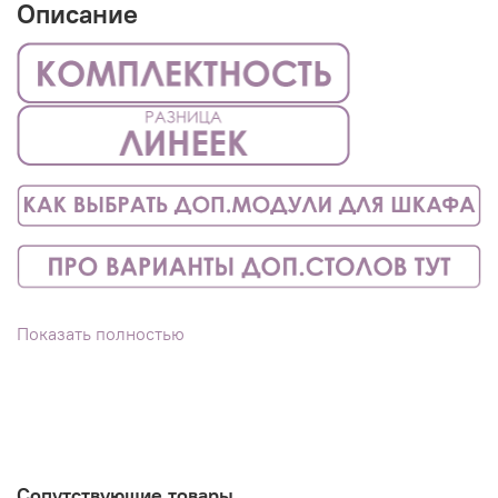
Описание
Если интересуют фасады на замену, можно
Показать полностью
выбрать из вариантов в наличии
тут
. Фасады НЕ из
наличия доступны только для
шкафа линейки НА
ЗАКАЗ
.
Про наши петли и безопасность
тут
.
Сопутствующие товары