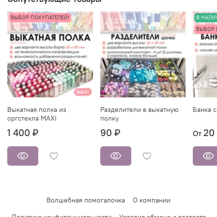
ВЫБОР ПОКУПАТЕЛЕЙ!
В НАЛИ
ВЫБОР 
Выкатная полка из
Разделители в выкатную
Банка 
оргстекла MAXI
полку
1 400 ₽
90 ₽
20
От
Волшебная помогалочка
О компании
Политика конфиденциальности
Условия обмена и возврата