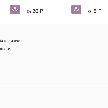
20 ₽
8 ₽
От
От
й сертификат
статьи