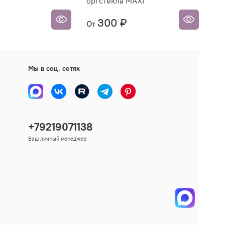
оргстекла MAXI
ра
300 ₽
3
От
Мы в соц. сетях
+79219071138
Ваш личный менеджер