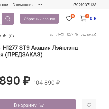
рыши
О компании
+79219071138
0
0
0 ₽
Обратный звонок
арт.
Л+СТ_1277_9(предзаказ)
(0)
- H1277 ST9 Акация Лэйклэнд
ая (ПРЕДЗАКАЗ)
 890 ₽
104 890 ₽
В корзину