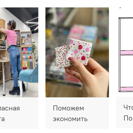
Чт
пасная
Поможем
По
та
экономить