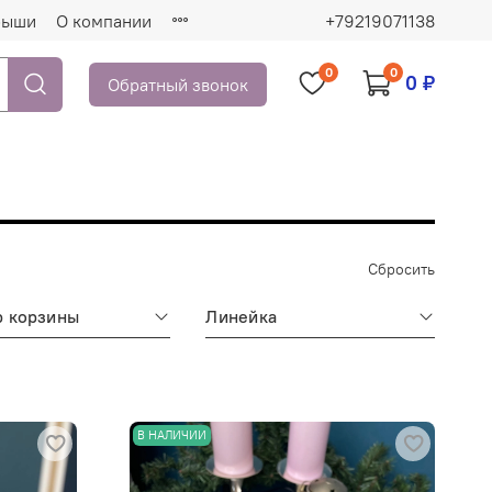
рыши
О компании
+79219071138
0
0
0 ₽
Обратный звонок
Сбросить
р корзины
Линейка
В НАЛИЧИИ