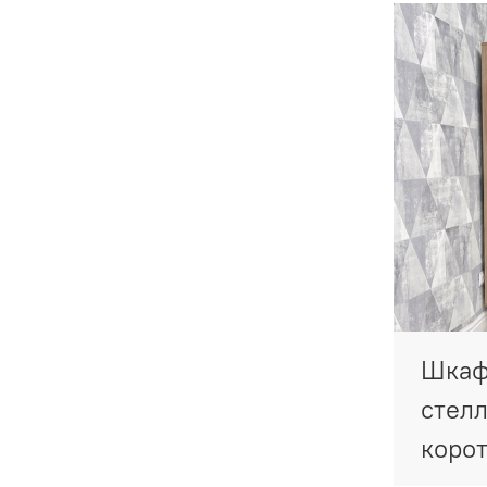
Шкаф 
стелл
корот