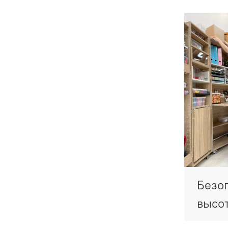
Безо
высо