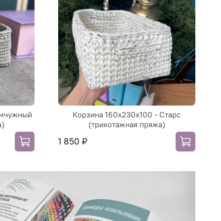
емчужный
Корзина 160х230х100 - Старс
а)
(трикотажная пряжа)
1 850 ₽