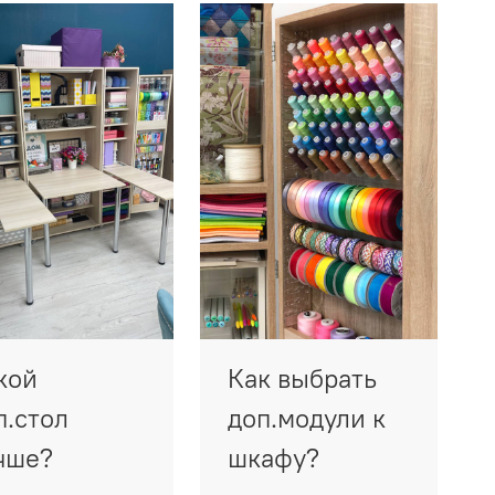
кой
Как выбрать
п.стол
доп.модули к
чше?
шкафу?